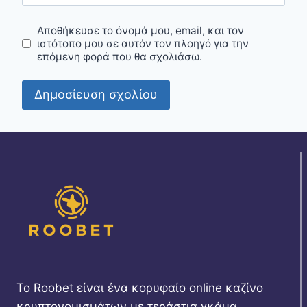
Αποθήκευσε το όνομά μου, email, και τον
ιστότοπο μου σε αυτόν τον πλοηγό για την
επόμενη φορά που θα σχολιάσω.
Το Roobet είναι ένα κορυφαίο online καζίνο
κρυπτονομισμάτων με τεράστια γκάμα