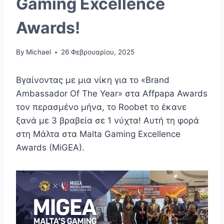
Gaming Excellence
Awards!
By
Michael
26 Φεβρουαρίου, 2025
Βγαίνοντας με μια νίκη για το «Brand
Ambassador Of The Year» στα Affpapa Awards
τον περασμένο μήνα, το Roobet το έκανε
ξανά με 3 βραβεία σε 1 νύχτα! Αυτή τη φορά
στη Μάλτα στα Malta Gaming Excellence
Awards (MiGEA).