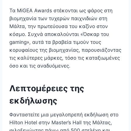
Τα MiGEA Awards στέκονται ως φάρος στη
βιομηχανία των τυχερών παιχνιδιών στη
Μάλτα, την πρωτεύουσα του καζίνο στον
κόσμο. Συχνά αποκαλούνται «Όσκαρ του
gaming», αυτά τα βραβεία τιμούν τους
κορυφαίους της βιομηχανίας, παρουσιάζοντας
τις καλύτερες μάρκες, τόσο τις καταξιωμένες
όσο και τις αναδυόμενες.
Λεπτομέρειες της
εκδήλωσης
Φανταστείτε μια μεγαλοπρεπή εκδήλωση στο
Hilton Hotel στην Master’s Hall της Μάλτας,
φιλοξενώντας πάνω από 500 στελέχη και