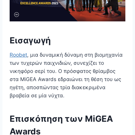
Εισαγωγή
Roobet
, μια δυναμική δύναμη στη βιομηχανία
των τυχερών παιχνιδιών, συνεχίζει το
νικηφόρο σερί του. Ο πρόσφατος θρίαμβος
στα MiGEA Awards εδραιώνει τη θέση του ως
ηγέτη, αποσπώντας τρία διακεκριμένα
βραβεία σε μία νύχτα.
Επισκόπηση των MiGEA
Awards