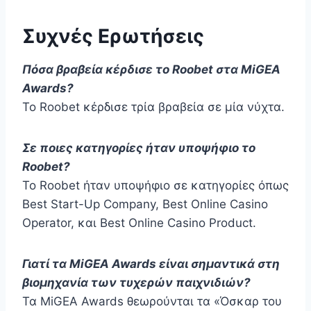
Συχνές Ερωτήσεις
Πόσα βραβεία κέρδισε το Roobet στα MiGEA
Awards?
Το Roobet κέρδισε τρία βραβεία σε μία νύχτα.
Σε ποιες κατηγορίες ήταν υποψήφιο το
Roobet?
Το Roobet ήταν υποψήφιο σε κατηγορίες όπως
Best Start-Up Company, Best Online Casino
Operator, και Best Online Casino Product.
Γιατί τα MiGEA Awards είναι σημαντικά στη
βιομηχανία των τυχερών παιχνιδιών?
Τα MiGEA Awards θεωρούνται τα «Όσκαρ του