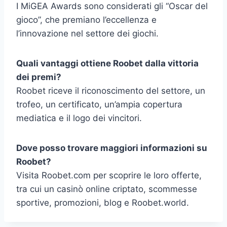
I MiGEA Awards sono considerati gli “Oscar del
gioco”, che premiano l’eccellenza e
l’innovazione nel settore dei giochi.
Quali vantaggi ottiene Roobet dalla vittoria
dei premi?
Roobet riceve il riconoscimento del settore, un
trofeo, un certificato, un’ampia copertura
mediatica e il logo dei vincitori.
Dove posso trovare maggiori informazioni su
Roobet?
Visita Roobet.com per scoprire le loro offerte,
tra cui un casinò online criptato, scommesse
sportive, promozioni, blog e Roobet.world.