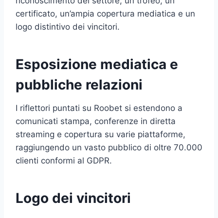
riconoscimento del settore, un trofeo, un
certificato, un’ampia copertura mediatica e un
logo distintivo dei vincitori.
Esposizione mediatica e
pubbliche relazioni
I riflettori puntati su Roobet si estendono a
comunicati stampa, conferenze in diretta
streaming e copertura su varie piattaforme,
raggiungendo un vasto pubblico di oltre 70.000
clienti conformi al GDPR.
Logo dei vincitori