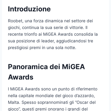
Introduzione
Roobet, una forza dinamica nel settore dei
giochi, continua la sua serie di vittorie. Il
recente trionfo ai MiGEA Awards consolida la
sua posizione di leader, aggiudicandosi tre
prestigiosi premi in una sola notte.
Panoramica dei MiGEA
Awards
I MiGEA Awards sono un punto di riferimento
nella capitale mondiale del gioco d’azzardo,
Malta. Spesso soprannominati gli “Oscar del
gioco”, questi premi onorano i grandi del