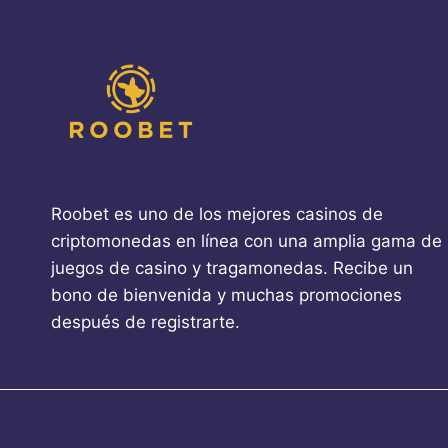
Roobet es uno de los mejores casinos de
criptomonedas en línea con una amplia gama de
juegos de casino y tragamonedas. Recibe un
bono de bienvenida y muchas promociones
después de registrarte.