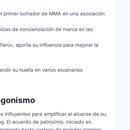
 el primer luchador de MMA en una asociación
icas de concienciación de marca en las
Perú», aporta su influencia para mejorar la
andir su huella en varios escenarios
tagonismo
influyentes para amplificar el alcance de su
g. El acuerdo de patrocinio, iniciado en
nzamiento hasta sorteos de grandes premios.