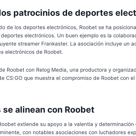
los patrocinios de deportes elec
o de los deportes electrónicos, Roobet se ha posiciona
 deportes electrónicos. Un buen ejemplo es la colaborac
fluyente streamer Frankaster. La asociación incluye un a
es electrónicos de Roobet.
n de Roobet con Relog Media, una productora y organizad
 de CS:GO que muestra el compromiso de Roobet con el 
s se alinean con Roobet
Roobet extiende su apoyo a la valentía y determinación d
minente, con notables asociaciones con luchadores expe