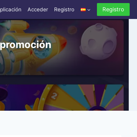
Registro
plicación
Acceder
Registro
a promoción