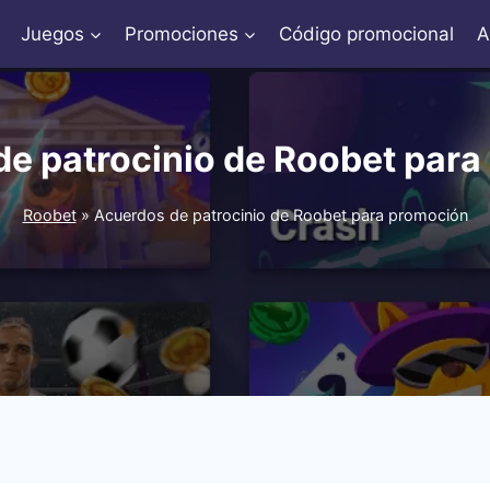
Juegos
Promociones
Código promocional
A
e patrocinio de Roobet par
Roobet
»
Acuerdos de patrocinio de Roobet para promoción