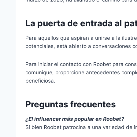
La puerta de entrada al pa
Para aquellos que aspiran a unirse a la ilus
potenciales, está abierto a conversaciones co
Para iniciar el contacto con Roobet para co
comunique, proporcione antecedentes comple
beneficiosa.
Preguntas frecuentes
¿El influencer más popular en Roobet?
Si bien Roobet patrocina a una variedad de i