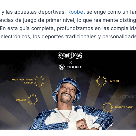
a y las apuestas deportivas,
Roobet
se erige como un far
ncias de juego de primer nivel, lo que realmente distin
En esta guía completa, profundizamos en las complejidad
lectrónicos, los deportes tradicionales y personalidade