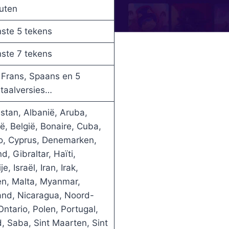
uten
ste 5 tekens
ste 7 tekens
 Frans, Spaans en 5
taalversies…
stan, Albanië, Aruba,
ië, België, Bonaire, Cuba,
o, Cyprus, Denemarken,
d, Gibraltar, Haïti,
e, Israël, Iran, Irak,
n, Malta, Myanmar,
nd, Nicaragua, Noord-
Ontario, Polen, Portugal,
, Saba, Sint Maarten, Sint