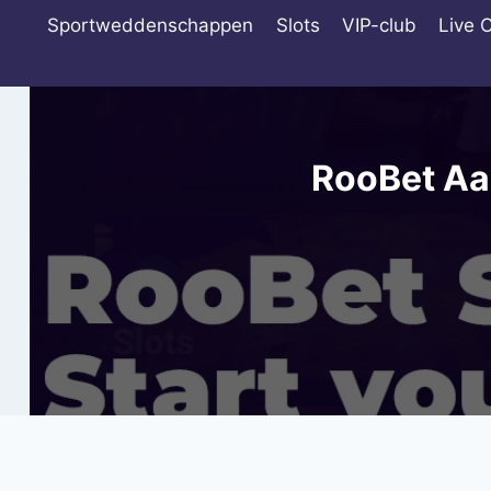
Doorgaan
Sportweddenschappen
Slots
VIP-club
Live 
naar
inhoud
RooBet Aan