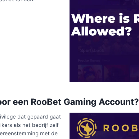
voor een RooBet Gaming Account?
ivilege dat gepaard gaat
kers als het bedrijf zelf
overeenstemming met de