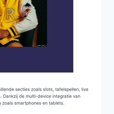
nde secties zoals slots, tafelspellen, live
n. Dankzij de multi-device integratie van
n zoals smartphones en tablets.