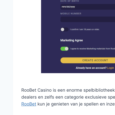
RooBet Casino is een enorme spelbibliotheek 
dealers en zelfs een categorie exclusieve spel
RooBet
kun je genieten van je spellen en in