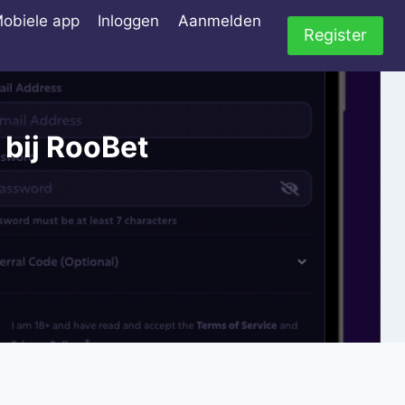
obiele app
Inloggen
Aanmelden
Register
 bij RooBet