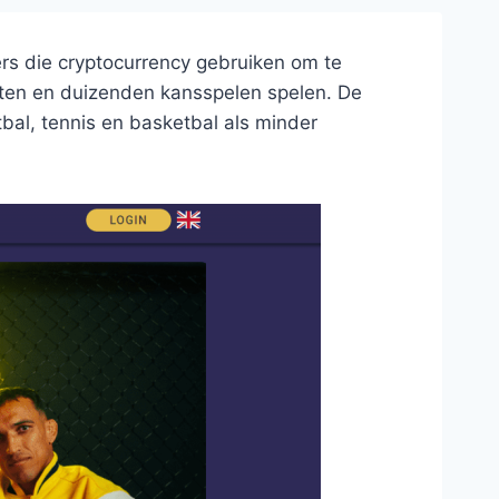
ers die cryptocurrency gebruiken om te
ten en duizenden kansspelen spelen. De
bal, tennis en basketbal als minder