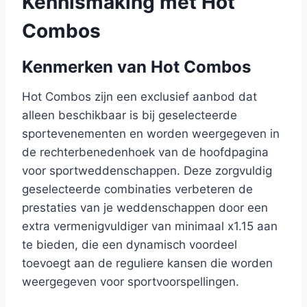
Kennismaking met Hot
Combos
Kenmerken van Hot Combos
Hot Combos zijn een exclusief aanbod dat
alleen beschikbaar is bij geselecteerde
sportevenementen en worden weergegeven in
de rechterbenedenhoek van de hoofdpagina
voor sportweddenschappen. Deze zorgvuldig
geselecteerde combinaties verbeteren de
prestaties van je weddenschappen door een
extra vermenigvuldiger van minimaal x1.15 aan
te bieden, die een dynamisch voordeel
toevoegt aan de reguliere kansen die worden
weergegeven voor sportvoorspellingen.