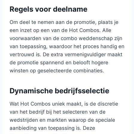
Regels voor deelname
Om deel te nemen aan de promotie, plaats je
een inzet op een van de Hot Combos. Alle
voorwaarden van de combo weddenschap zijn
van toepassing, waardoor het proces handig en
vertrouwd is. De extra vermenigvuldiger maakt
de promotie spannend en belooft hogere
winsten op geselecteerde combinaties.
Dynamische bedrijfsselectie
Wat Hot Combos uniek maakt, is de discretie
van het bedrijf bij het selecteren van de
wedstrijden en markten waarop de speciale
aanbieding van toepassing is. Deze