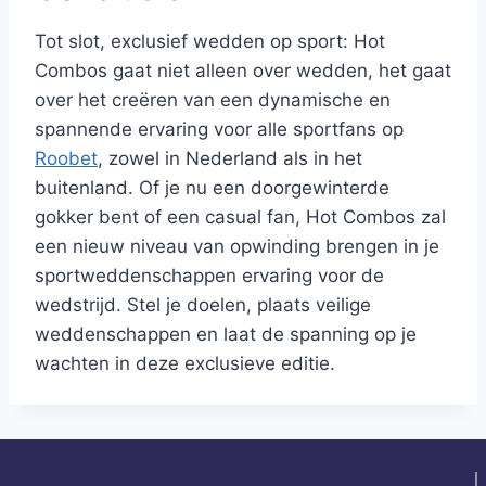
Tot slot, exclusief wedden op sport: Hot
Combos gaat niet alleen over wedden, het gaat
over het creëren van een dynamische en
spannende ervaring voor alle sportfans op
Roobet
, zowel in Nederland als in het
buitenland. Of je nu een doorgewinterde
gokker bent of een casual fan, Hot Combos zal
een nieuw niveau van opwinding brengen in je
sportweddenschappen ervaring voor de
wedstrijd. Stel je doelen, plaats veilige
weddenschappen en laat de spanning op je
wachten in deze exclusieve editie.