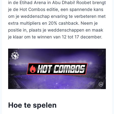
in de Etihad Arena in Abu Dhabi! Roobet brengt
je de Hot Combos editie, een spannende kans
om je weddenschap ervaring te verbeteren met
extra multipliers en 20% cashback. Neem je
positie in, plaats je weddenschappen en maak
je klaar om te winnen van 12 tot 17 december.
Hoe te spelen