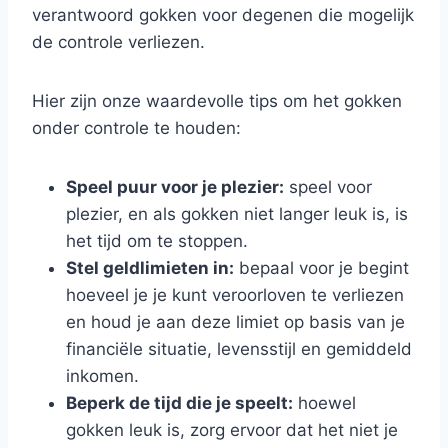
verantwoord gokken voor degenen die mogelijk
de controle verliezen.
Hier zijn onze waardevolle tips om het gokken
onder controle te houden:
Speel puur voor je plezier:
speel voor
plezier, en als gokken niet langer leuk is, is
het tijd om te stoppen.
Stel geldlimieten in:
bepaal voor je begint
hoeveel je je kunt veroorloven te verliezen
en houd je aan deze limiet op basis van je
financiële situatie, levensstijl en gemiddeld
inkomen.
Beperk de tijd die je speelt:
hoewel
gokken leuk is, zorg ervoor dat het niet je