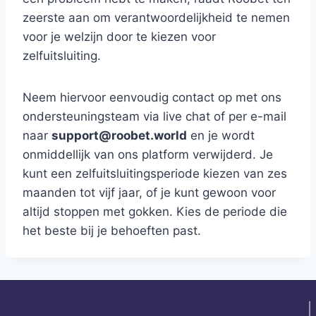
zeerste aan om verantwoordelijkheid te nemen
voor je welzijn door te kiezen voor
zelfuitsluiting.
Neem hiervoor eenvoudig contact op met ons
ondersteuningsteam via live chat of per e-mail
naar
support
@roobet.world
en je wordt
onmiddellijk van ons platform verwijderd. Je
kunt een zelfuitsluitingsperiode kiezen van zes
maanden tot vijf jaar, of je kunt gewoon voor
altijd stoppen met gokken. Kies de periode die
het beste bij je behoeften past.