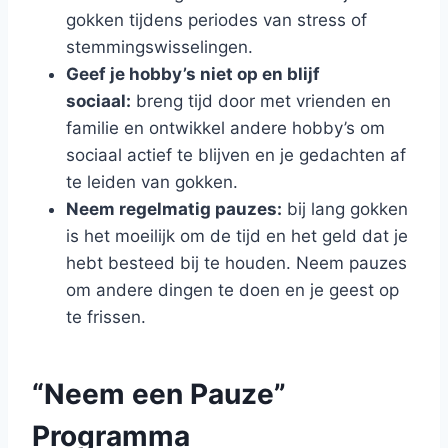
gokken tijdens periodes van stress of
stemmingswisselingen.
Geef je hobby’s niet op en blijf
sociaal:
breng tijd door met vrienden en
familie en ontwikkel andere hobby’s om
sociaal actief te blijven en je gedachten af
te leiden van gokken.
Neem regelmatig pauzes:
bij lang gokken
is het moeilijk om de tijd en het geld dat je
hebt besteed bij te houden. Neem pauzes
om andere dingen te doen en je geest op
te frissen.
“Neem een Pauze”
Programma