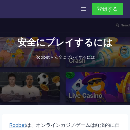
内
登録する
容
を
ス
キ
安全にプレイするには
ッ
プ
Roobet
»
安全にプレイするには
Roobet
は、オンラインカジノゲームは経済的に自