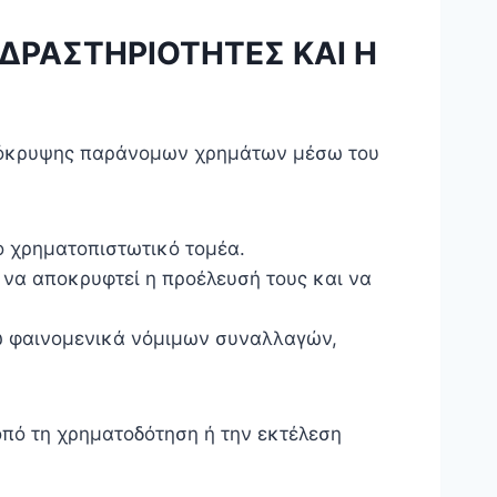
 ΔΡΑΣΤΗΡΙΟΤΗΤΕΣ ΚΑΙ Η
πόκρυψης παράνομων χρημάτων μέσω του
ο χρηματοπιστωτικό τομέα.
να αποκρυφτεί η προέλευσή τους και να
ω φαινομενικά νόμιμων συναλλαγών,
πό τη χρηματοδότηση ή την εκτέλεση