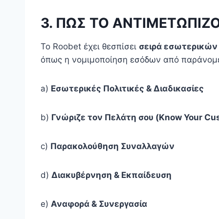
3. ΠΩΣ ΤΟ ΑΝΤΙΜΕΤΩΠΙΖ
Το Roobet έχει θεσπίσει
σειρά εσωτερικών 
όπως η νομιμοποίηση εσόδων από παράνομες
a)
Εσωτερικές Πολιτικές & Διαδικασίες
b)
Γνώριζε τον Πελάτη σου (Know Your Cu
c)
Παρακολούθηση Συναλλαγών
d)
Διακυβέρνηση & Εκπαίδευση
e)
Αναφορά & Συνεργασία