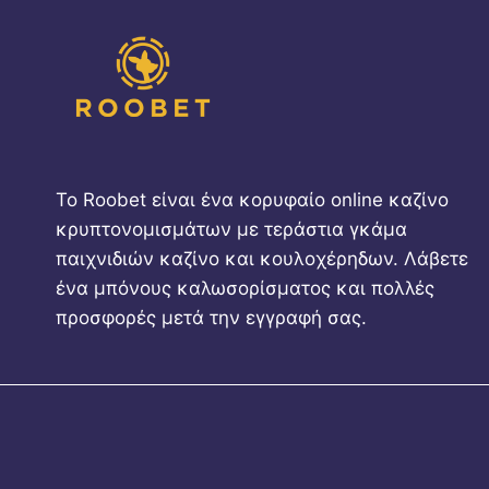
Το Roobet είναι ένα κορυφαίο online καζίνο
κρυπτονομισμάτων με τεράστια γκάμα
παιχνιδιών καζίνο και κουλοχέρηδων. Λάβετε
ένα μπόνους καλωσορίσματος και πολλές
προσφορές μετά την εγγραφή σας.