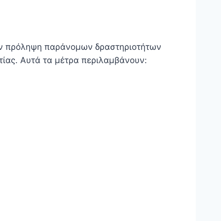
την πρόληψη παράνομων δραστηριοτήτων
ίας. Αυτά τα μέτρα περιλαμβάνουν: