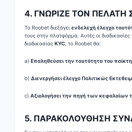
4. ΓΝΩΡΙΖΕ ΤΟΝ ΠΕΛΑΤΗ 
Το Roobet διεξάγει
ενδελεχή έλεγχο ταυτό
τους στην πλατφόρμα. Αυτές οι διαδικασίες
διαδικασίας
KYC
, το Roobet θα:
a)
Επαληθεύσει την ταυτότητα του παίκτη
b)
Διενεργήσει έλεγχο Πολιτικώς Εκτεθε
c)
Αξιολογήσει την πηγή των κεφαλαίων τ
5. ΠΑΡΑΚΟΛΟΥΘΗΣΗ ΣΥ