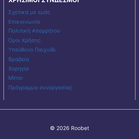
Σχετικά με εμάς
Επικοινωνία
Πολιτική Απορρήτου
Όροι Χρήσης
Υπεύθυνο Παιχνίδι
Βραβεία
Χορηγία
Mirror
Πρόγραμμα συνεργασίας
© 2026 Roobet