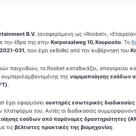
rtainment B.V.
(αναφερόμενη ως «Roobet», «Εταιρεία»,
με την έδρα της στην
Korporaalweg 10, Κουρασάο
. Το
R
2021-031
, που έχει εκδοθεί από την κυβέρνηση του
Κ
ών παιχνιδιών, το Roobet καταδικάζει, απαγορεύει κ
, συμπεριλαμβανομένης της
νομιμοποίησης εσόδων α
FT)
.
bet έχει εφαρμόσει
αυστηρές εσωτερικές διαδικασίες
 πλατφόρμα του. Αυτές οι διαδικασίες συμμορφώνοντ
οίησης εσόδων από παράνομες δραστηριότητες (A
με τις
βέλτιστες πρακτικές της βιομηχανίας
.