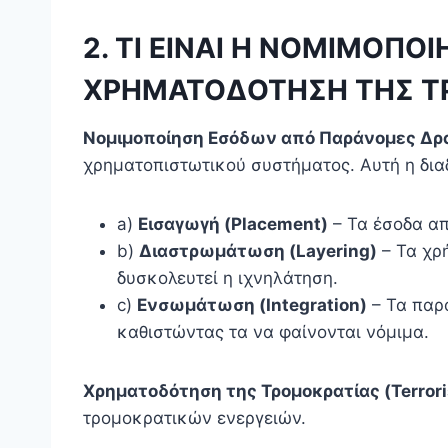
2. ΤΙ ΕΙΝΑΙ Η ΝΟΜΙΜΟΠ
ΧΡΗΜΑΤΟΔΟΤΗΣΗ ΤΗΣ Τ
Νομιμοποίηση Εσόδων από Παράνομες Δρα
χρηματοπιστωτικού συστήματος. Αυτή η δι
a)
Εισαγωγή (Placement)
– Τα έσοδα απ
b)
Διαστρωμάτωση (Layering)
– Τα χρ
δυσκολευτεί η ιχνηλάτηση.
c)
Ενσωμάτωση (Integration)
– Τα παρ
καθιστώντας τα να φαίνονται νόμιμα.
Χρηματοδότηση της Τρομοκρατίας (Terrori
τρομοκρατικών ενεργειών.