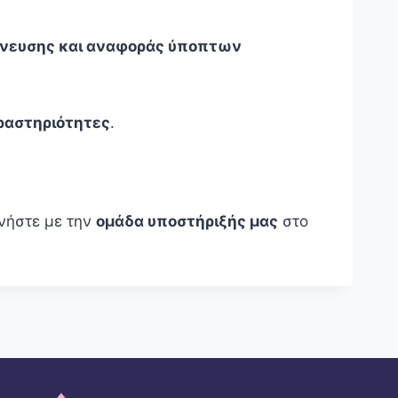
νευσης και αναφοράς ύποπτων
ραστηριότητες
.
ωνήστε με την
ομάδα υποστήριξής μας
στο