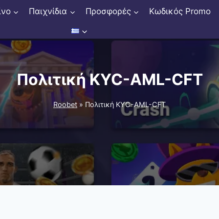
ίνο
Παιχνίδια
Προσφορές
Κωδικός Promo
Πολιτική KYC-AML-CFT
Roobet
»
Πολιτική KYC-AML-CFT