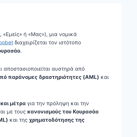
 «Εμείς» ή «Μας»), μια νομικά
oobet
διαχειρίζεται τον ιστότοπο
ουρασάο
.
αι αποστασιοποιείται αυστηρά από
πό παράνομες δραστηριότητες (AML)
και
 και μέτρα
για την πρόληψη και την
αι με τους
κανονισμούς του Κουρασάο
ML)
και της
χρηματοδότησης της