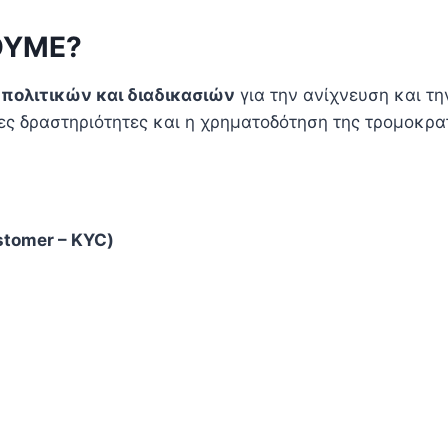
ΟΥΜΕ?
πολιτικών και διαδικασιών
για την ανίχνευση και 
 δραστηριότητες και η χρηματοδότηση της τρομοκρατ
stomer – KYC)