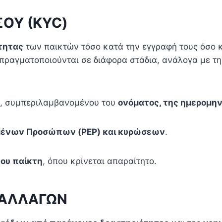
ΣΟΥ (KYC)
τητας
των παικτών τόσο κατά την εγγραφή τους όσο κα
 πραγματοποιούνται σε διάφορα στάδια, ανάλογα με τη 
, συμπεριλαμβανομένου του
ονόματος, της ημερομην
ιμένων Προσώπων (PEP) και κυρώσεων
.
ου παίκτη
, όπου κρίνεται απαραίτητο.
ΝΑΛΛΑΓΩΝ